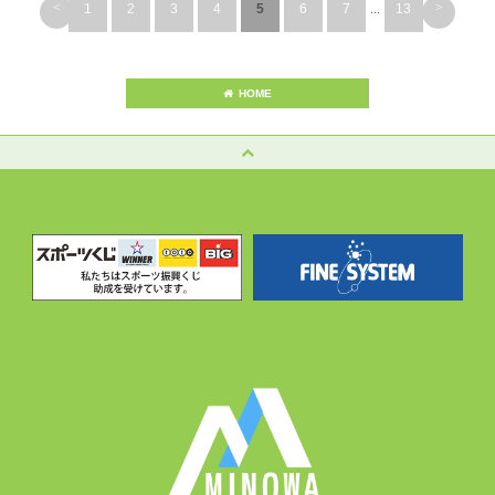
<
>
1
2
3
4
5
6
7
...
13
HOME