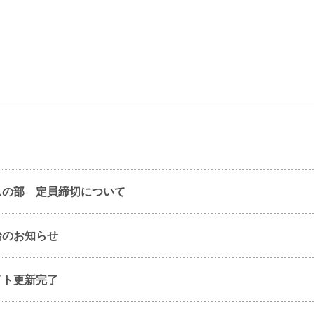
スの部 定員締切について
始のお知らせ
イト更新完了