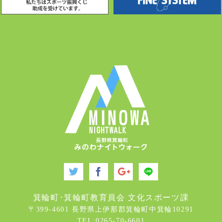
箕輪町･箕輪町教育員会 文化スポーツ課
〒399-4601 長野県上伊那郡箕輪町中箕輪10291
TEL:0265-70-6601