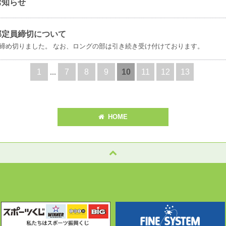
お知らせ
部定員締切について
締め切りました。 なお、ロングの部は引き続き受け付けております。
1
...
7
8
9
10
11
12
13
HOME